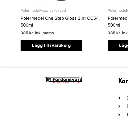
Polermedel/vax/lackskydd
Polermedel
Polermedel One Step Gloss 3in1 CC54.
Polermede
500ml
500ml
385
kr
ink. moms
385
kr
ink
Lägg till i varukorg
Lägg
Kon