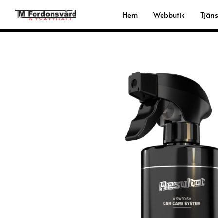
Hoppa
Hem
Webbutik
Tjäns
till
innehåll