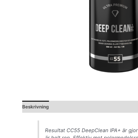
Beskrivning
Resultat CC55 DeepClean IPA+ är gjord
är helt ren. Effektiv mot polermedelsr