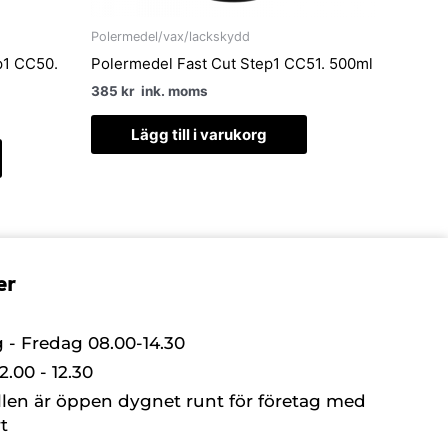
Polermedel/vax/lackskydd
p1 CC50.
Polermedel Fast Cut Step1 CC51. 500ml
385
kr
ink. moms
Lägg till i varukorg
er
- Fredag 08.00-14.30
.00 - 12.30
llen är öppen dygnet runt för företag med
t