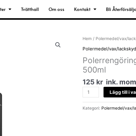
ter
Tvätthall
Om oss
Kontakt
Bli Återförsälj
Polerrengöring
Hem
/
Polermedel/vax/lac
Deep
Polermedel/vax/lacksky
Clean
Polerrengörin
IPA+
CC55.
500ml
500ml
125
kr
ink. mo
mängd
Lägg till i 
Kategori:
Polermedel/vax/l