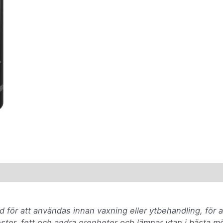
 för att användas innan vaxning eller ytbehandling, för a
ester, fett och andra orenheter och lämnar ytan i bästa m