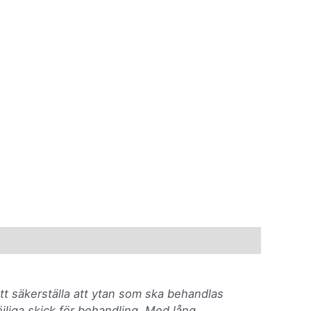
tt säkerställa att ytan som ska behandlas
öjliga skick för behandling. Med lång