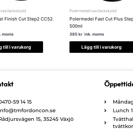
/vax/lackskydd
Polermedel/vax/lackskydd
l Finish Cut Step2 CC52.
Polermedel Fast Cut Plus Ste
500ml
. moms
385
kr
ink. moms
 till i varukorg
Lägg till i varukorg
takt
Öppettid
0470-59 14 15
Måndag 
info@tmfordoncon.se
Lunch 12
Rådjursvägen 15, 35245 Växjö
Tvättha
tvättkor