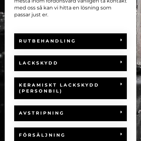
mesta inom fordonsvård vänligen ta kontakt
med oss så kan vi hitta en lösning som
passar just er.
RUTBEHANDLING
LACKSKYDD
KERAMISKT LACKSKYDD
(PERSONBIL)
AVSTRIPNING
FÖRSÄLJNING