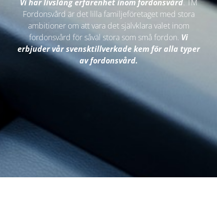
Vi har livslång erfarenhet inom fordonsvård
. TM
Fordonsvård är det lilla familjeföretaget med stora
ambitioner om att vara det självklara valet inom
fordonsvård för såväl stora som små fordon.
Vi
erbjuder vår svensktillverkade kem för alla typer
av fordonsvård.