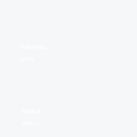
TVÄTTHALL
Läs mer
HANDLA
Webbutik