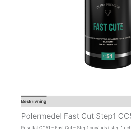
Beskrivning
Polermedel Fast Cut Step1 CC
Resultat CC51 – Fast Cut – Step1 används i steg 1 och h