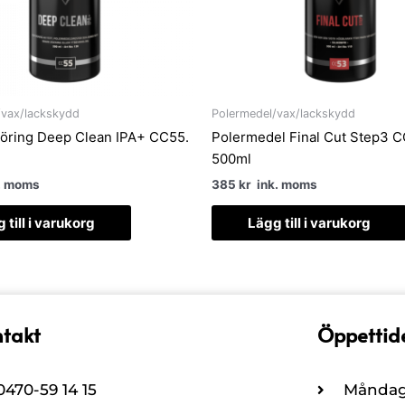
/vax/lackskydd
Polermedel/vax/lackskydd
öring Deep Clean IPA+ CC55.
Polermedel Final Cut Step3 
500ml
. moms
385
kr
ink. moms
 till i varukorg
Lägg till i varukorg
takt
Öppettid
0470-59 14 15
Måndag 