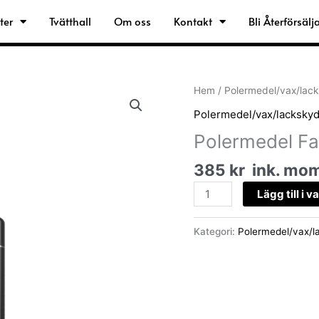
ter
Tvätthall
Om oss
Kontakt
Bli Återförsälj
Polermedel
Hem
/
Polermedel/vax/lac
Fast
Polermedel/vax/lacksky
Cut
Polermedel Fa
Step1
CC51.
385
kr
ink. mo
500ml
mängd
Lägg till i 
Kategori:
Polermedel/vax/l