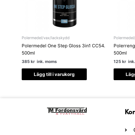
Polermedel/vax/lackskydd
Polermedel
Polermedel One Step Gloss 3in1 CC54.
Polerreng
500ml
500ml
385
kr
ink. moms
125
kr
ink
Lägg till i varukorg
Lägg
Kon