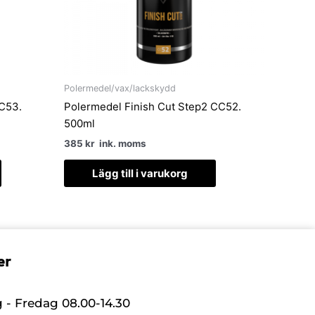
Polermedel/vax/lackskydd
CC53.
Polermedel Finish Cut Step2 CC52.
500ml
385
kr
ink. moms
Lägg till i varukorg
er
- Fredag 08.00-14.30