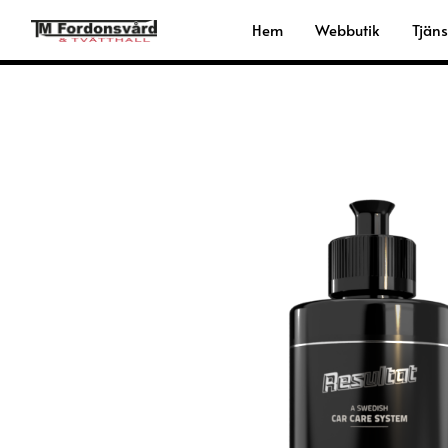
Hoppa
Hem
Webbutik
Tjäns
till
innehåll