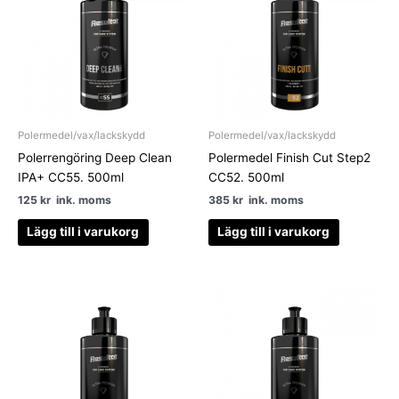
Polermedel/vax/lackskydd
Polermedel/vax/lackskydd
Polerrengöring Deep Clean
Polermedel Finish Cut Step2
IPA+ CC55. 500ml
CC52. 500ml
125
kr
ink. moms
385
kr
ink. moms
Lägg till i varukorg
Lägg till i varukorg