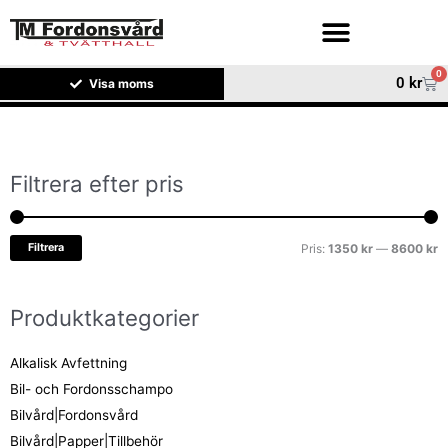
Hoppa
till
innehåll
0
Var
0
kr
Visa moms
Filtrera efter pris
M
M
pr
pr
Filtrera
Pris:
1350 kr
—
8600 kr
Produktkategorier
Alkalisk Avfettning
Bil- och Fordonsschampo
Bilvård|Fordonsvård
Bilvård|Papper|Tillbehör