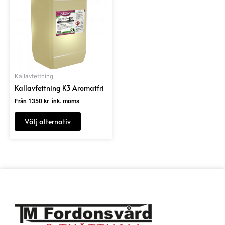
produkten
har
flera
varianter.
De
olika
alternativen
Kallavfettning
kan
Kallavfettning K3 Aromatfri
väljas
på
Från
1350
kr
ink. moms
produktsidan
Välj alternativ