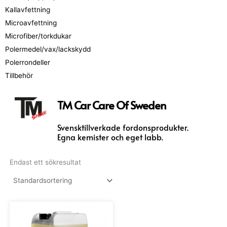
Kallavfettning
Microavfettning
Microfiber/torkdukar
Polermedel/vax/lackskydd
Polerrondeller
Tillbehör
TM Car Care Of Sweden
Svensktillverkade fordonsprodukter.
Egna kemister och eget labb.
Endast ett sökresultat
Den
här