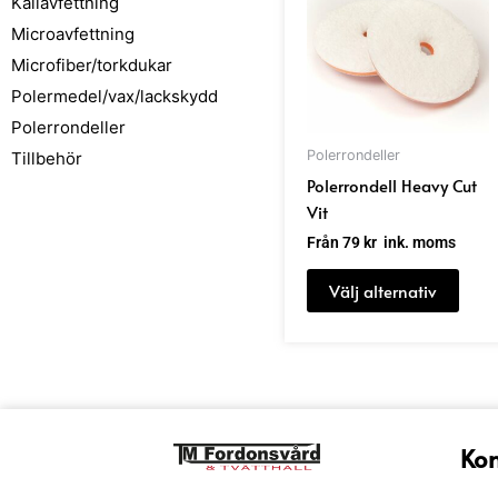
Kallavfettning
har
Microavfettning
flera
Microfiber/torkdukar
varia
Polermedel/vax/lackskydd
De
Polerrondeller
olika
alter
Polerrondeller
Tillbehör
kan
Polerrondell Heavy Cut
välja
Vit
på
Från
79
kr
ink. moms
prod
Välj alternativ
Kon