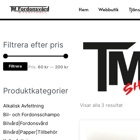
Hoppa
Hem
Webbutik
Tjäns
till
innehåll
Filtrera efter pris
Min
Max
pris
pris
Filtrera
Pris:
60 kr
—
200 kr
Produktkategorier
Visar alla 3 resultat
Alkalisk Avfettning
Bil- och Fordonsschampo
Bilvård|Fordonsvård
Den
här
Bilvård|Papper|Tillbehör
prod