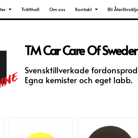
ter
Tvätthall
Om oss
Kontakt
Bli Återförsälj
TM Car Care Of Swede
Svensktillverkade fordonsprod
Egna kemister och eget labb.
Den
Den
här
här
ukten
produkten
prod