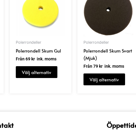
har
har
flera
flera
nter.
varianter.
varia
De
De
olika
olika
nativen
alternativen
alter
Polerrondeller
Polerrondeller
kan
kan
Polerrondell Skum Gul
Polerrondell Skum Svart
s
väljas
välja
(Mjuk)
Från
69
kr
ink. moms
på
på
Från
79
kr
ink. moms
uktsidan
produktsidan
prod
Välj alternativ
Välj alternativ
takt
Öppettid