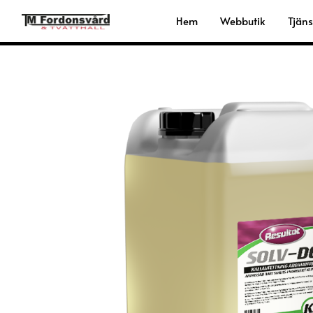
Hoppa
Hem
Webbutik
Tjäns
till
innehåll