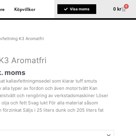
0
are
Köpvillkor
Varuko
0
kr
Visa moms
avfettning K3 Aromatfri
 K3 Aromatfri
k. moms
sat kallavfettningmsedel som klarar tuff smuts
av alla typer av fordon och även motortvätt Kan
delstvätt och rengöring av verkstadsmaskiner Löser
, olja och fett Svag lukt För alla material såsom
 förzinkat Säljs i 25 liters dunk och 205 liters fat