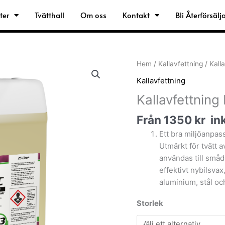
ter
Tvätthall
Om oss
Kontakt
Bli Återförsälj
Kallavfettning
Hem
/
Kallavfettning
/ Kall
K3
Kallavfettning
Aromatfri
Kallavfettning
mängd
Från
1350
kr
in
Ett bra miljöanpas
Utmärkt för tvätt 
användas till små
effektivt nybilsvax
aluminium, stål och
Storlek