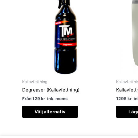
produkten
har
flera
varianter.
De
olika
alternativen
kan
väljas
på
produktsidan
Kallavfettning
Kallavfettni
Degreaser (Kallavfettning)
Kallavfet
Från
129
kr
ink. moms
1295
kr
in
Välj alternativ
Lägg