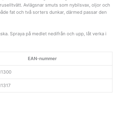
uselltvätt. Avlägsnar smuts som nybilsvax, oljor och
 både fat och två sorters dunkar, därmed passar den
ska. Spraya på medlet nedifrån och upp, låt verka i
EAN-nummer
11300
11317