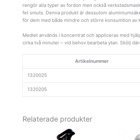
rengör alla typer av fordon men också verkstadsmaski
fet smuts. Denna produkt är dessutom aluminiumsäker 
för dem med både mindre och större konsumtion av k
Medlet används i koncentrat och appliceras med hjälp 
cirka två minuter – vid behov bearbeta ytan. Skölj där
Artikelnummer
1320025
1320205
Relaterade produkter
Den
här