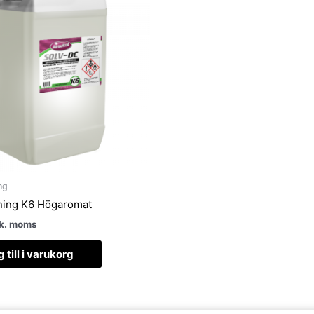
ng
tning K6 Högaromat
k. moms
 till i varukorg