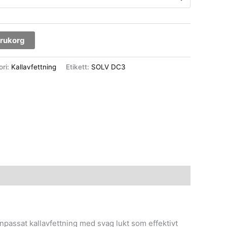
varukorg
ori:
Kallavfettning
Etikett:
SOLV DC3
npassat kallavfettning med svag lukt som effektivt