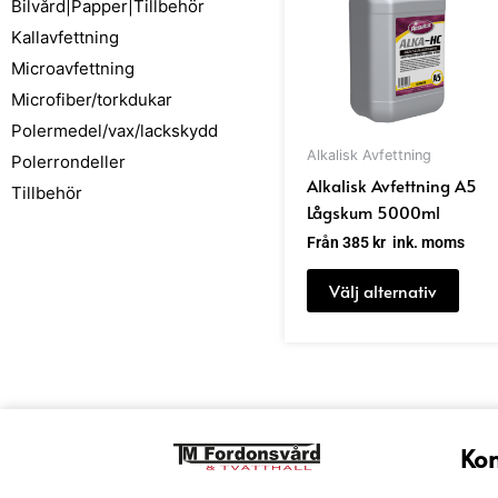
Bilvård|Papper|Tillbehör
har
Kallavfettning
flera
Microavfettning
varia
Microfiber/torkdukar
De
olika
Polermedel/vax/lackskydd
alter
Alkalisk Avfettning
Polerrondeller
kan
Alkalisk Avfettning A5
Tillbehör
välja
Lågskum 5000ml
på
Från
385
kr
ink. moms
prod
Välj alternativ
Kon