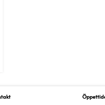
nter.
nativen
s
uktsidan
takt
Öppettid