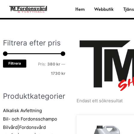
Hoppa
Hem
Webbutik
Tjäns
till
innehåll
Filtrera efter pris
Min
Max
pris
pris
Filtrera
Pris:
380 kr
—
1730 kr
Produktkategorier
Endast ett sökresultat
Alkalisk Avfettning
Den
Bil- och Fordonsschampo
här
Bilvård|Fordonsvård
prod