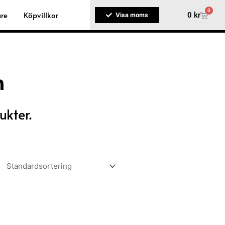
0
are
Köpvillkor
Varuko
0
kr
Visa moms
n
ukter.