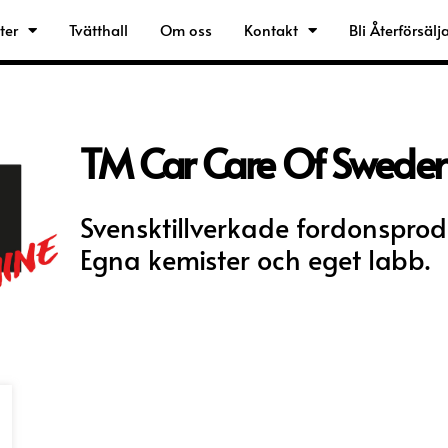
ter
Tvätthall
Om oss
Kontakt
Bli Återförsälj
TM Car Care Of Swede
Svensktillverkade fordonsprod
Egna kemister och eget labb.
ukten