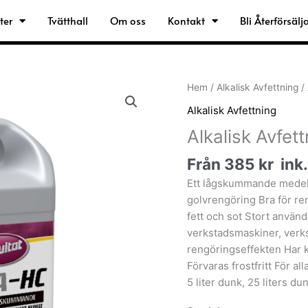
ter
Tvätthall
Om oss
Kontakt
Bli Återförsälj
Alkalisk
Hem
/
Alkalisk Avfettning
/ 
Avfettning
Alkalisk Avfettning
A5
Alkalisk Avfe
Lågskum
5000ml
Från
385
kr
ink
mängd
Ett lågskummande medel f
golvrengöring Bra för re
fett och sot Stort använd
verkstadsmaskiner, verks
rengöringseffekten Har 
Förvaras frostfritt För al
5 liter dunk, 25 liters du