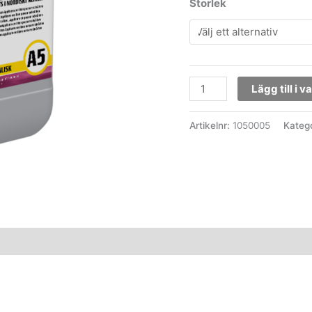
Storlek
Lägg till i 
Artikelnr:
1050005
Kateg