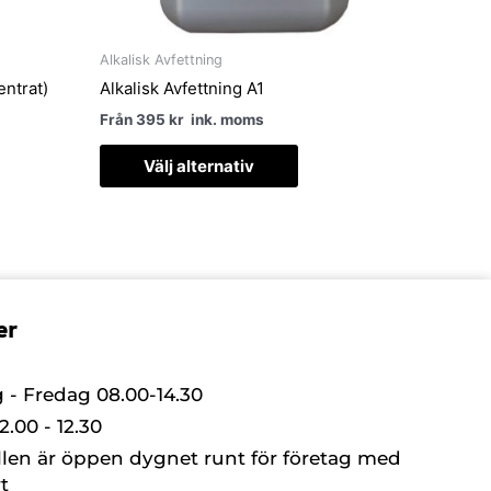
s
väljas
på
uktsidan
produktsidan
Alkalisk Avfettning
entrat)
Alkalisk Avfettning A1
Från
395
kr
ink. moms
Välj alternativ
er
- Fredag 08.00-14.30
.00 - 12.30
llen är öppen dygnet runt för företag med
t