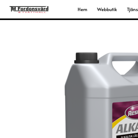
Hoppa
Hem
Webbutik
Tjäns
till
innehåll