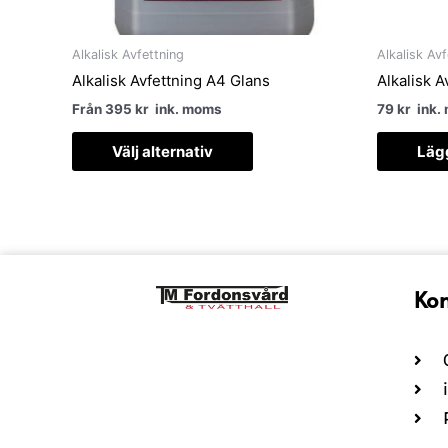
väljas
på
produktsidan
Alkalisk Avfettning
Alkalisk Avf
Alkalisk Avfettning A4 Glans
Alkalisk A
Från
395
kr
ink. moms
79
kr
ink.
Välj alternativ
Lägg
Kon