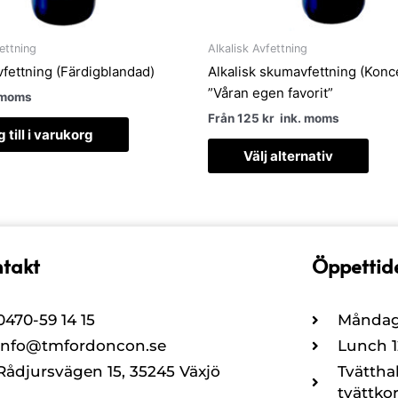
välja
på
prod
ettning
Alkalisk Avfettning
vfettning (Färdigblandad)
Alkalisk skumavfettning (Konc
”Våran egen favorit”
 moms
Från
125
kr
ink. moms
 till i varukorg
Välj alternativ
takt
Öppettid
0470-59 14 15
Måndag 
info@tmfordoncon.se
Lunch 12
Rådjursvägen 15, 35245 Växjö
Tvättha
tvättkor