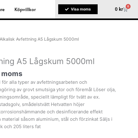
0
are
Köpvillkor
Varuko
0
kr
Visa moms
Alkalisk Avfettning A5 Lågskum 5000ml
ttning A5 Lågskum 5000ml
. moms
ör alla typer av avfettningsarbeten och
ngöring av grovt smutsiga ytor och föremål Löser olja,
ningsområde, speciellt lämpligt för tvätt av ex.
tadsgolv, smådelstvätt Hetvatten höjer
korrosionshämmande och desinficerande effekt
la material såsom aluminium, stål och förzinkat Säljs i
nk och 205 liters fat