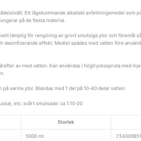
elstvätt. Ett lågskummande alkaliskt avfettningsmedel som pass
ungerar på de flesta material.
ellt lämplig för rengöring av grovt smutsiga ytor och föremål 
esinficerande effekt. Medlet spädes med vatten före användni
ärefter av med vatten. Kan användas i högtrycksspruta med injek
n.
n på varma ytor. Blandas med 1 del på 10-40 delar vatten.
ussar, etc. svårt smutsade: ca 1:10-20
Storlek
5000 ml
73400085