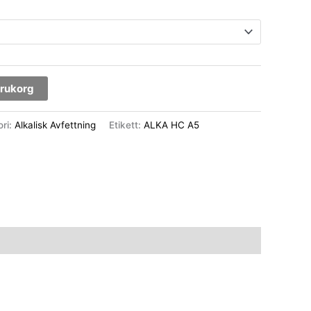
varukorg
ori:
Alkalisk Avfettning
Etikett:
ALKA HC A5