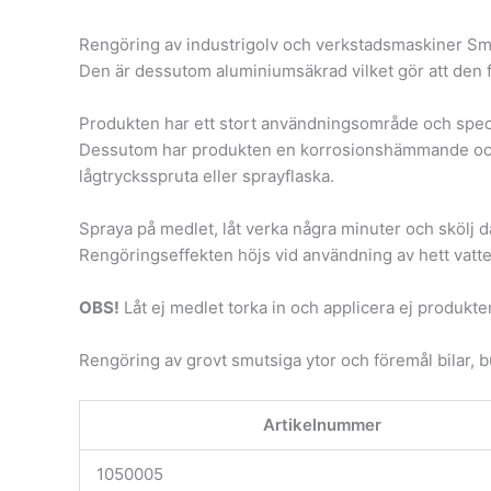
Rengöring av industrigolv och verkstadsmaskiner Småd
Den är dessutom aluminiumsäkrad vilket gör att den f
Produkten har ett stort användningsområde och speci
Dessutom har produkten en korrosionshämmande och d
lågtrycksspruta eller sprayflaska.
Spraya på medlet, låt verka några minuter och skölj d
Rengöringseffekten höjs vid användning av hett vatte
OBS!
Låt ej medlet torka in och applicera ej produkte
Rengöring av grovt smutsiga ytor och föremål bilar, b
Artikelnummer
1050005