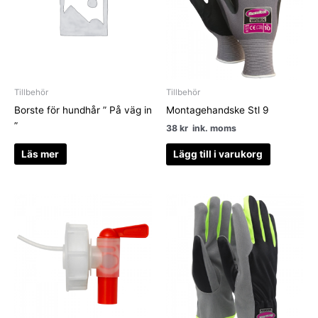
Tillbehör
Tillbehör
Borste för hundhår ” På väg in
Montagehandske Stl 9
”
38
kr
ink. moms
Läs mer
Lägg till i varukorg