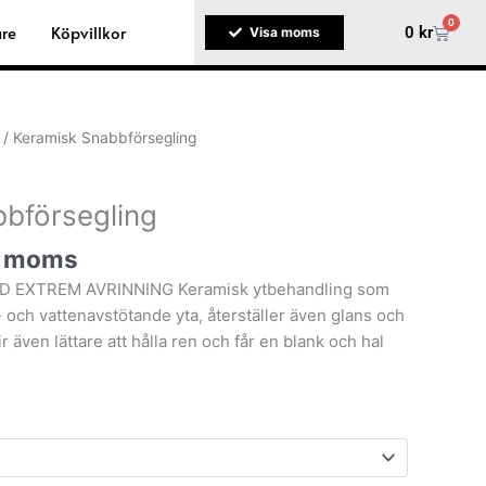
0
are
Köpvillkor
Varuko
0
kr
Visa moms
/ Keramisk Snabbförsegling
bförsegling
. moms
EXTREM AVRINNING Keramisk ytbehandling som
och vattenavstötande yta, återställer även glans och
ir även lättare att hålla ren och får en blank och hal