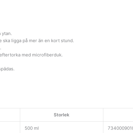
 ytan.
te ska ligga på mer än en kort stund.
.
eftertorka med microfiberduk.
spädas.
Storlek
500 ml
734000901