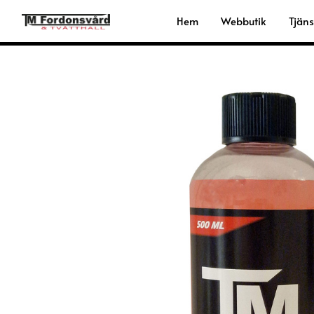
Hoppa
Hem
Webbutik
Tjäns
till
innehåll