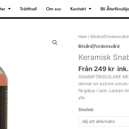
ter
Tvätthall
Om oss
Kontakt
Bli Återförsälj
Keramisk
Hem
/
Bilvård|Fordonsvård
Snabbförsegling
Bilvård|Fordonsvård
mängd
Keramisk Snab
Från
249
kr
ink
SNABBFÖRSEGLARE MED 
lämnar en extrem smuts- 
färgdjup i lack. Lacken bl
yta.
Storlek