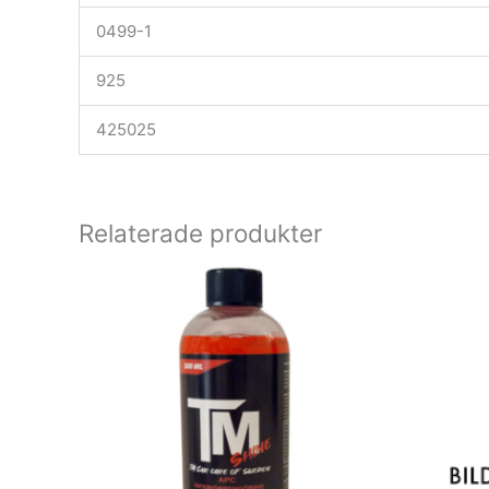
0499-1
925
425025
Relaterade produkter
Den
här
produkten
har
flera
varianter.
De
olika
alternativen