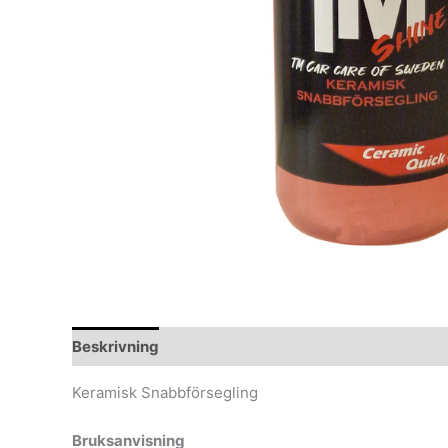
Beskrivning
Ytterligare information
Keramisk Snabbförsegling
Bruksanvisning