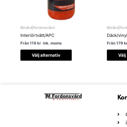
kan
väljas
på
produktsidan
Bilvård|Fordonsvård
Bilvård|For
Interiörtvätt/APC
Däck/viny
Från
119
kr
ink. moms
Från
179
k
Välj alternativ
Välj
Kon