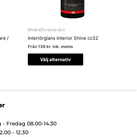
kan
s
väljas
på
uktsidan
produktsidan
Bilvård|Fordonsvård
re /
Interiörglans Interior Shine cc32
Från
139
kr
ink. moms
Välj alternativ
er
- Fredag 08.00-14.30
.00 - 12.30