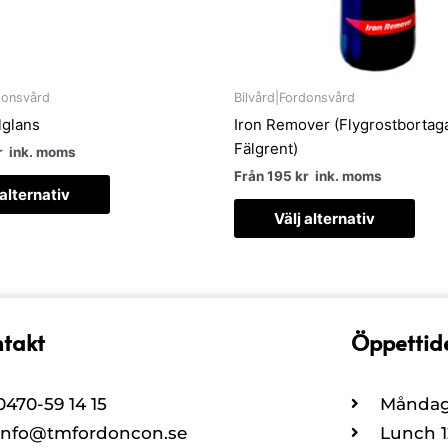
kan
kan
väljas
välja
på
på
produktsidan
prod
donsvård
Bilvård|Fordonsvård
lglans
Iron Remover (Flygrostbortaga
Fälgrent)
r
ink. moms
Från
195
kr
ink. moms
 alternativ
Välj alternativ
takt
Öppettid
0470-59 14 15
Måndag 
info@tmfordoncon.se
Lunch 12