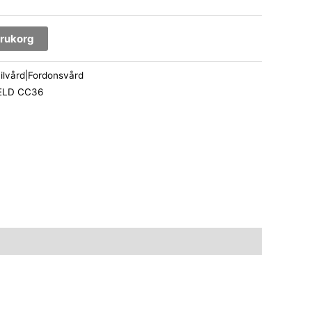
varukorg
ilvård|Fordonsvård
ELD CC36