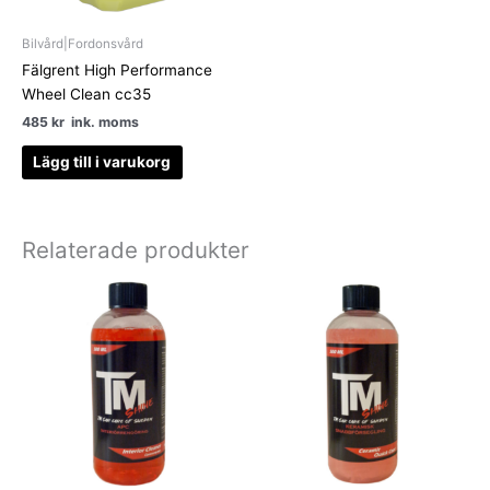
Bilvård|Fordonsvård
Fälgrent High Performance
Wheel Clean cc35
485
kr
ink. moms
Lägg till i varukorg
Relaterade produkter
Den
Den
här
här
produkten
produkten
har
har
flera
flera
varianter.
varianter.
De
De
olika
olika
alternativen
alternativen