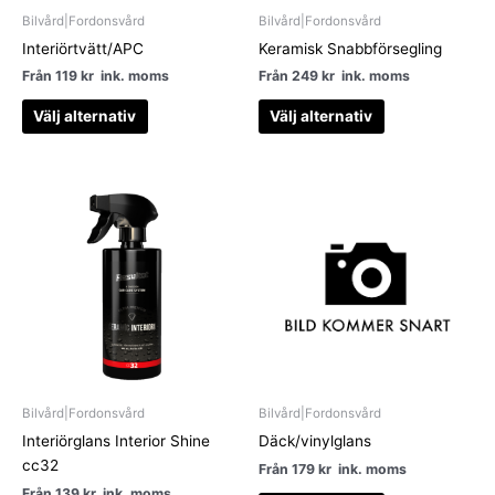
kan
kan
Bilvård|Fordonsvård
Bilvård|Fordonsvård
väljas
väljas
Interiörtvätt/APC
Keramisk Snabbförsegling
på
på
Från
119
kr
ink. moms
Från
249
kr
ink. moms
produktsidan
produktsidan
Välj alternativ
Välj alternativ
Den
Den
här
här
produkten
produkten
har
har
flera
flera
varianter.
varianter.
De
De
olika
olika
alternativen
alternativen
kan
kan
Bilvård|Fordonsvård
Bilvård|Fordonsvård
väljas
väljas
Interiörglans Interior Shine
Däck/vinylglans
på
på
cc32
Från
179
kr
ink. moms
produktsidan
produktsidan
Från
139
kr
ink. moms