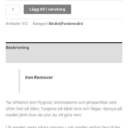
Lägg till i varukorg
Artikelnr:
512
Kategori:
Bilvård|Fordonsvård
Beskrivning
Ytterligare information
Iron Remover
Tar effektivt bort flygrost, bromsdamm och järnpartiklar som
sitter fast på bilen, fungerar på både lack och fälgar. Spraya på
medlet jämt över de ytor du vill göra rent.
Låt medlet verka några minuter – när medlet skiftat färg till lila