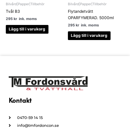
Bilvård|Papper|Tillbehör
Bilvård|Papper|Tillbehör
Tvål B3
Flytandetvätt
OPARFYMERAD. 5000ml
295
kr
ink. moms
295
kr
ink. moms
Lägg till i varukorg
Lägg till i varukorg
Kontakt
0470-59 14 15
info@tmfordoncon.se