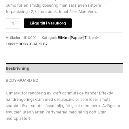
pump för en smidig dosering men säljs även i större
förpackning i 2,7 liters dunk. Innehåller Aloe Vera.
Lägg till i varukorg
Artikelnr:
1910001
Kategori:
Bilvård|Papper|Tillbehör
Etikett:
BODY-GUARD B2
Beskrivning
BODY-GUARD B2
Utmärkt för rengöring av kraftigt smutsiga händer Effektiv
handrengöringskräm med cellulosakulor som löser smuts
snabbt Löser smuts såsom olja, fett, sot med mera. Avlägsnar
smutsen utan vatten Parfymerad med härlig doft Utan
microplaster!