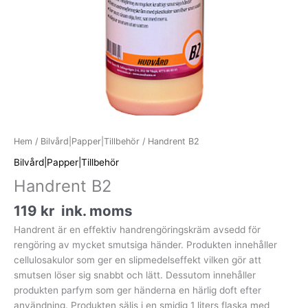
Hem
/
Bilvård|Papper|Tillbehör
/ Handrent B2
Bilvård|Papper|Tillbehör
Handrent B2
119
kr
ink. moms
Handrent är en effektiv handrengöringskräm avsedd för
rengöring av mycket smutsiga händer. Produkten innehåller
cellulosakulor som ger en slipmedelseffekt vilken gör att
smutsen löser sig snabbt och lätt. Dessutom innehåller
produkten parfym som ger händerna en härlig doft efter
användning. Produkten säljs i en smidig 1 liters flaska med