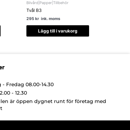
Bilvård|Papper|Tillbehör
Tvål B3
295
kr
ink. moms
Lägg till i varukorg
er
- Fredag 08.00-14.30
.00 - 12.30
llen är öppen dygnet runt för företag med
t