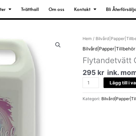
ter
Tvätthall
Om oss
Kontakt
Bli Återförsälj
Flytandetvätt
Hem
/
Bilvård|Papper|Tillb
OPARFYMERAD.
Bilvård|Papper|Tillbehör
5000ml
Flytandetvät
mängd
295
kr
ink. mo
Lägg till i 
Kategori:
Bilvård|Papper|Ti