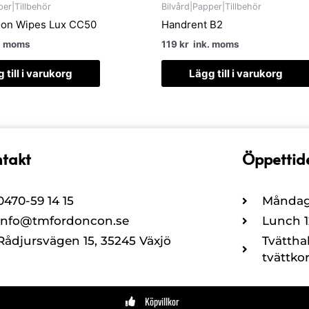
per|Tillbehör
Bilvård|Papper|Tillbehör
ion Wipes Lux CC50
Handrent B2
. moms
119
kr
ink. moms
 till i varukorg
Lägg till i varukorg
takt
Öppettid
0470-59 14 15
Måndag 
info@tmfordoncon.se
Lunch 12
Rådjursvägen 15, 35245 Växjö
Tvättha
tvättkor
Köpvillkor