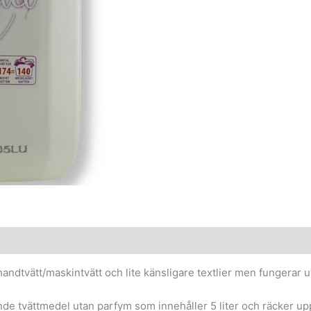
 handtvätt/maskintvätt och lite känsligare textlier men fungerar ut
nde tvättmedel utan parfym som innehåller 5 liter och räcker upp t