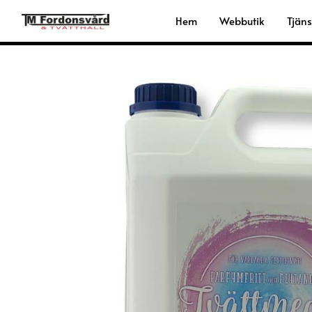
Hoppa
Hem
Webbutik
Tjäns
till
innehåll