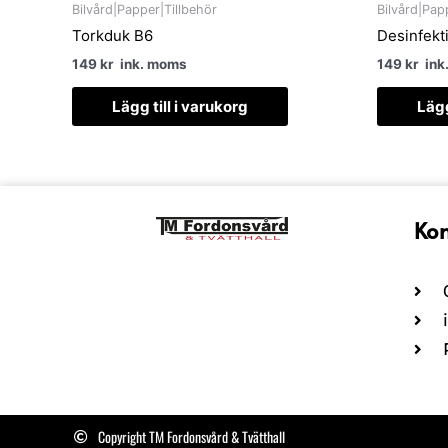
Bilvård|Papper|Tillbehör
Bilvård|Pap
Torkduk B6
Desinfekt
149
kr
ink. moms
149
kr
ink
Lägg till i varukorg
Lägg
Kon
Copyright TM Fordonsvård & Tvätthall