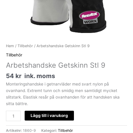
Hem
/
Tillbehör
/ Arbetshandske Getskinn Stl 9
Tillbehör
Arbetshandske Getskinn Stl 9
54
kr
ink. moms
Monteringshandske i getnarvläder med svart nylon på
ovanhand. Extremt tunn och smidig men samtidigt mycket
slitstark. Elastisk resår på ovanhanden för att handsken ska
sitta bättre.
Lägg till i varukorg
Artikelnr:
1860-9
Kategori:
Tillbehör