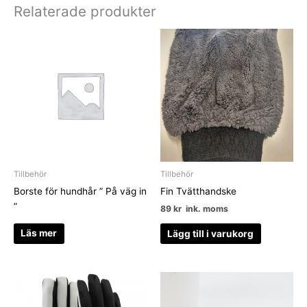
Relaterade produkter
Tillbehör
Tillbehör
Borste för hundhår ” På väg in
Fin Tvätthandske
”
89
kr
ink. moms
Läs mer
Lägg till i varukorg