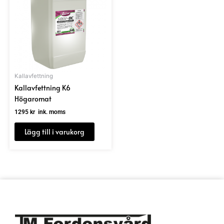
Kallavfettning
Kallavfettning K6
Högaromat
1295
kr
ink. moms
Lägg till i varukorg