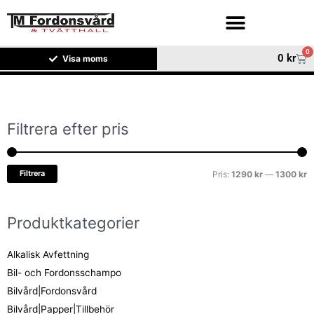
Hoppa
till
innehåll
0
Var
0
kr
Visa moms
Filtrera efter pris
M
M
pr
pr
Filtrera
Pris:
1290 kr
—
1300 kr
Produktkategorier
Alkalisk Avfettning
Bil- och Fordonsschampo
Bilvård|Fordonsvård
Bilvård|Papper|Tillbehör