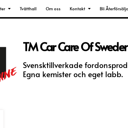
ter
Tvätthall
Om oss
Kontakt
Bli Återförsälj
TM Car Care Of Swede
Svensktillverkade fordonsprod
Egna kemister och eget labb.
ukten