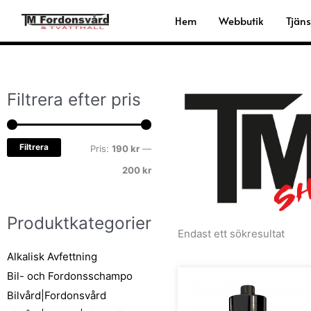
Hoppa
Hem
Webbutik
Tjäns
till
innehåll
Filtrera efter pris
Min
Max
pris
pris
Filtrera
Pris:
190 kr
—
200 kr
Produktkategorier
Endast ett sökresultat
Alkalisk Avfettning
Den
Bil- och Fordonsschampo
här
Bilvård|Fordonsvård
prod