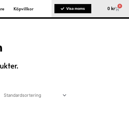
0
are
Köpvillkor
Varuko
0
kr
Visa moms
n
ukter.