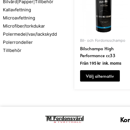
Bilvård|Papper|Tillbehör
har
Kallavfettning
flera
Microavfettning
varia
Microfiber/torkdukar
De
olika
Polermedel/vax/lackskydd
alter
Bil- och Fordonsschampo
Polerrondeller
kan
Bilschampo High
Tillbehör
välja
Performance cc33
på
Från
195
kr
ink. moms
prod
Välj alternativ
Kon