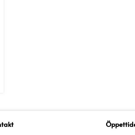
nter.
nativen
s
uktsidan
takt
Öppettid