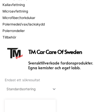
Kallavfettning
Microavfettning
Microfiber/torkdukar
Polermedel/vax/lackskydd
Polerrondeller
Tillbehör
TM Car Care Of Sweden
Svensktillverkade fordonsprodukter.
Egna kemister och eget labb.
Endast ett sökresultat
Den
här