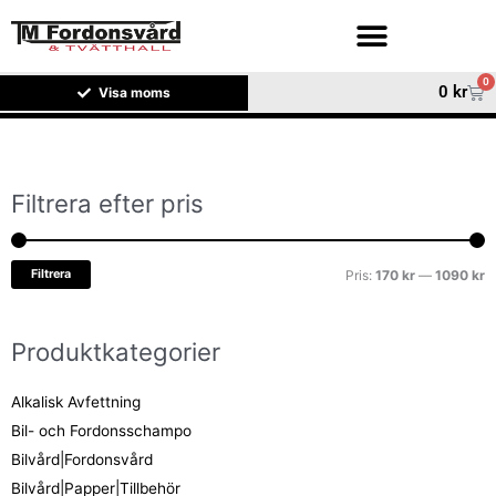
Hoppa
till
innehåll
0
Var
0
kr
Visa moms
Filtrera efter pris
M
M
pr
pr
Filtrera
Pris:
170 kr
—
1090 kr
Produktkategorier
Alkalisk Avfettning
Bil- och Fordonsschampo
Bilvård|Fordonsvård
Bilvård|Papper|Tillbehör