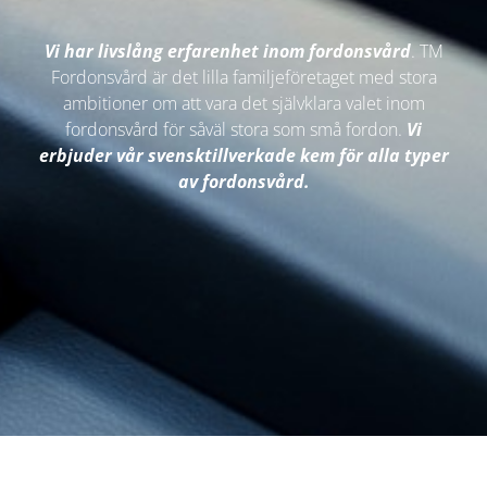
Vi har livslång erfarenhet inom fordonsvård
. TM
Fordonsvård är det lilla familjeföretaget med stora
ambitioner om att vara det självklara valet inom
fordonsvård för såväl stora som små fordon.
Vi
erbjuder vår svensktillverkade kem för alla typer
av fordonsvård.