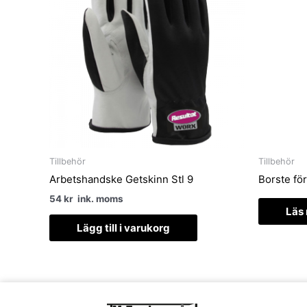
Tillbehör
Tillbehör
Arbetshandske Getskinn Stl 9
Borste för
54
kr
ink. moms
Läs
Lägg till i varukorg