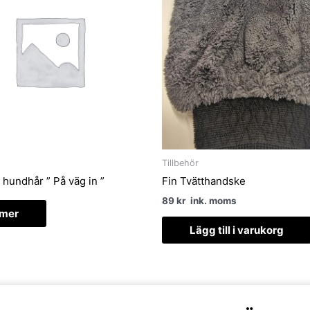
Tillbehör
 hundhår ” På väg in ”
Fin Tvätthandske
89
kr
ink. moms
 mer
Lägg till i varukorg