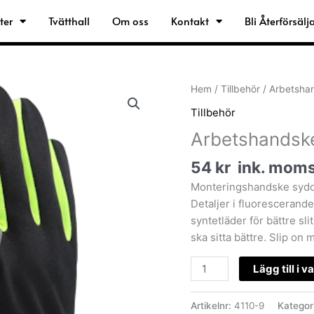
ter
Tvätthall
Om oss
Kontakt
Bli Återförsälj
Arbetshandske
Hem
/
Tillbehör
/ Arbetshan
Amara,
Tillbehör
Polyester
Arbetshandske
Stl
9
54
kr
ink. mom
mängd
Monteringshandske sydd 
Detaljer i fluorescerande
syntetläder för bättre sl
ska sitta bättre. Slip on 
Lägg till i 
Artikelnr:
4110-9
Kategor