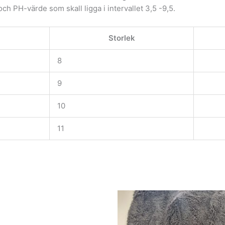
h PH-värde som skall ligga i intervallet 3,5 -9,5.
Storlek
8
9
10
11